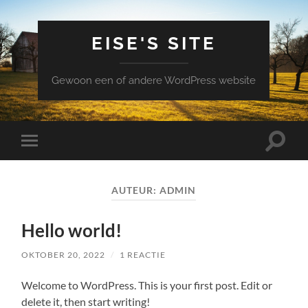
EISE'S SITE
Gewoon een of andere WordPress website
Schake
Schakel
naar
naar
zoekve
mobiel
menu
AUTEUR:
ADMIN
Hello world!
OKTOBER 20, 2022
/
1 REACTIE
Welcome to WordPress. This is your first post. Edit or
delete it, then start writing!